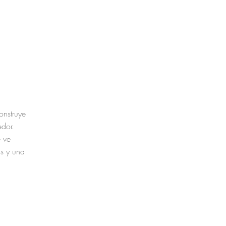
onstruye
dor.
e ve
ds y una