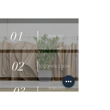
01
DISEÑO
02
CONFECCION
03
BORDADO,
ESTAMPADO Y
OTRAS TECNICAS